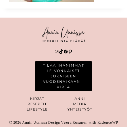
Instagram
TikTok
Facebook
Pinterest
TILAA IHANIMMAT
LEIVONNAISET
JOKAISEEN
VUODENAIKAAN -
KIRJA
KIRJAT
ANNI
RESEPTIT
MEDIA
LIFESTYLE
YHTEISTYÖT
© 2026 Annin Uunissa Design Veera Rusanen with KadenceWP