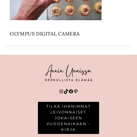
OLYMPUS DIGITAL CAMERA
Instagram
TikTok
Facebook
Pinterest
TILAA IHANIMMAT
LEIVONNAISET
JOKAISEEN
VUODENAIKAAN -
KIRJA