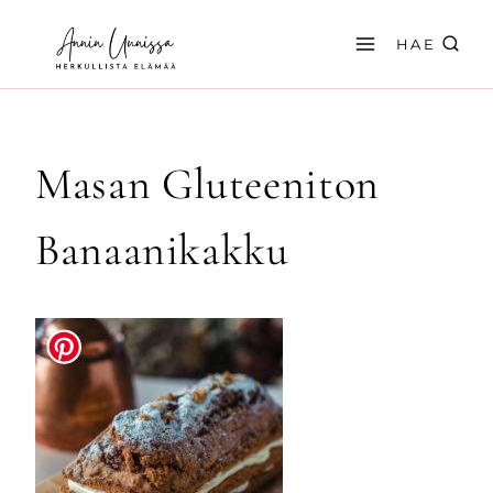
Siirry
sisältöön
HAE
Masan Gluteeniton
Banaanikakku