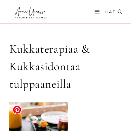
Siirry
sisältöön
HAE
Kukkaterapiaa &
Kukkasidontaa
tulppaaneilla