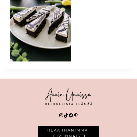
Instagram
TikTok
Facebook
Pinterest
TILAA IHANIMMAT
LEIVONNAISET