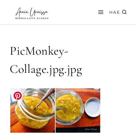
Siirry
sisältöön
HAE
PicMonkey-
Collage.jpg.jpg