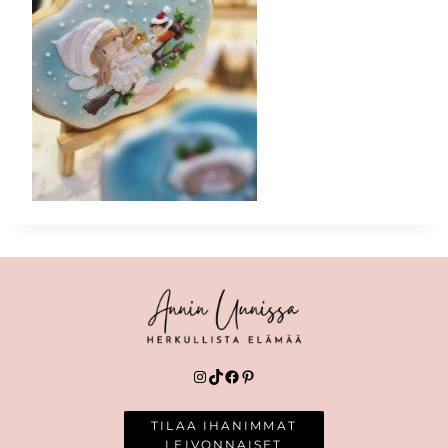
Instagram
TikTok
Facebook
Pinterest
TILAA IHANIMMAT
LEIVONNAISET