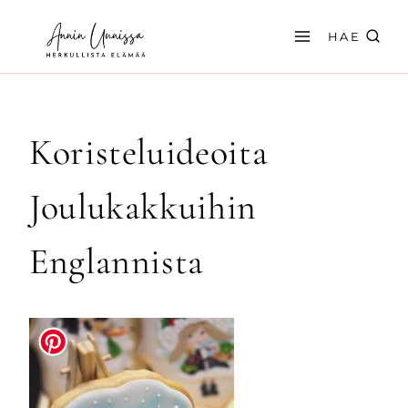
Siirry
sisältöön
HAE
Koristeluideoita
Joulukakkuihin
Englannista