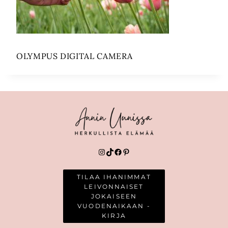
OLYMPUS DIGITAL CAMERA
Instagram
TikTok
Facebook
Pinterest
TILAA IHANIMMAT
LEIVONNAISET
JOKAISEEN
VUODENAIKAAN -
KIRJA