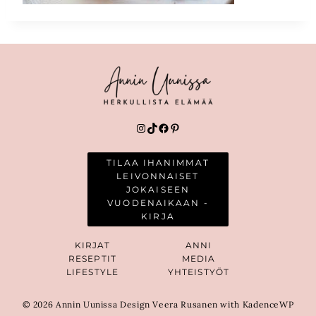
Instagram
TikTok
Facebook
Pinterest
TILAA IHANIMMAT
LEIVONNAISET
JOKAISEEN
VUODENAIKAAN -
KIRJA
KIRJAT
ANNI
RESEPTIT
MEDIA
LIFESTYLE
YHTEISTYÖT
© 2026 Annin Uunissa Design Veera Rusanen with KadenceWP