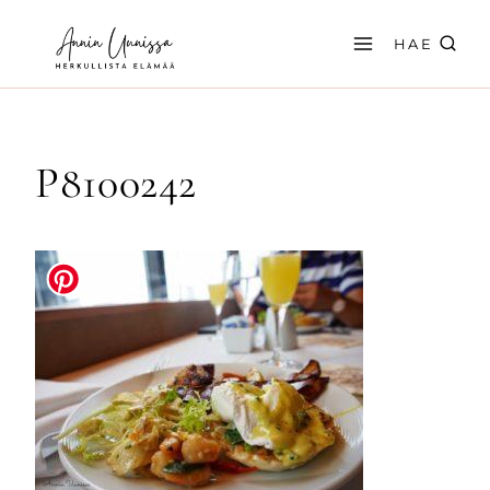
Siirry
sisältöön
HAE
P8100242