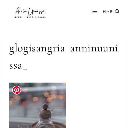
Siirry
sisältöön
HAE
glogisangria_anninuuni
ssa_