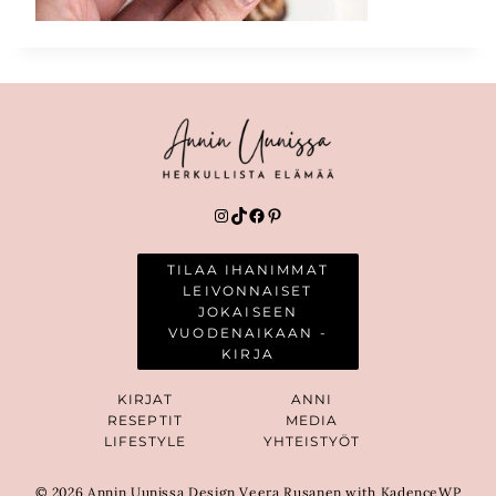
Instagram
TikTok
Facebook
Pinterest
TILAA IHANIMMAT
LEIVONNAISET
JOKAISEEN
VUODENAIKAAN -
KIRJA
KIRJAT
ANNI
RESEPTIT
MEDIA
LIFESTYLE
YHTEISTYÖT
© 2026 Annin Uunissa Design Veera Rusanen with KadenceWP