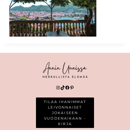
Instagram
TikTok
Facebook
Pinterest
TILAA IHANIMMAT
LEIVONNAISET
JOKAISEEN
VUODENAIKAAN -
KIRJA