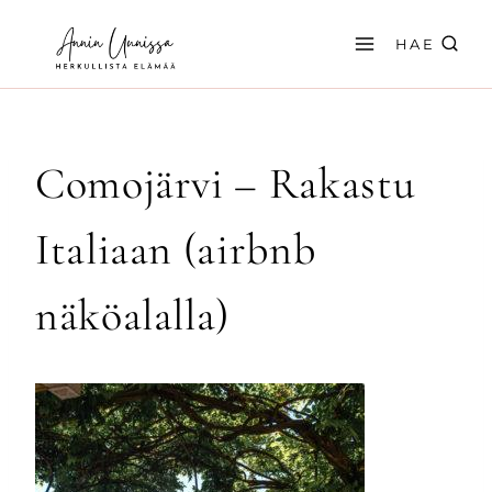
Siirry
sisältöön
HAE
Comojärvi – Rakastu
Italiaan (airbnb
näköalalla)