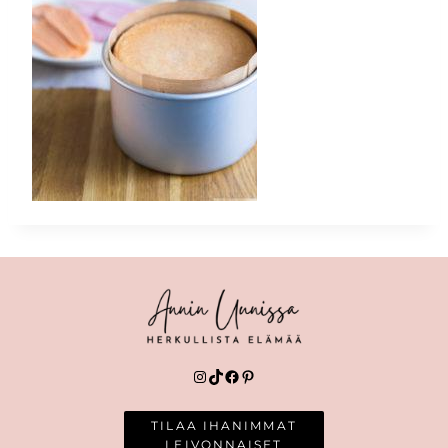
Instagram
TikTok
Facebook
Pinterest
TILAA IHANIMMAT
LEIVONNAISET