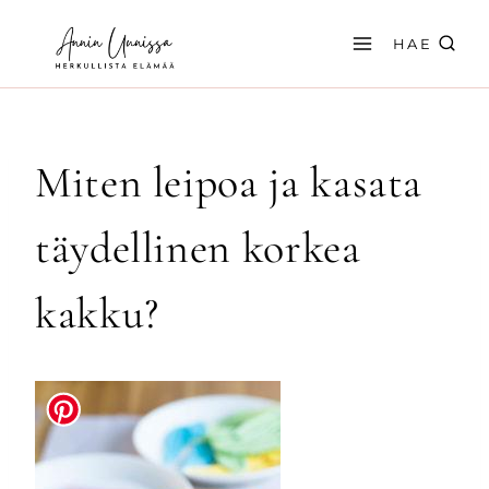
Siirry
sisältöön
HAE
Miten leipoa ja kasata
täydellinen korkea
kakku?