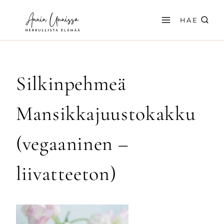
Siirry
sisältöön
HAE
Silkinpehmeä
Mansikkajuustokakku
(vegaaninen –
liivatteeton)