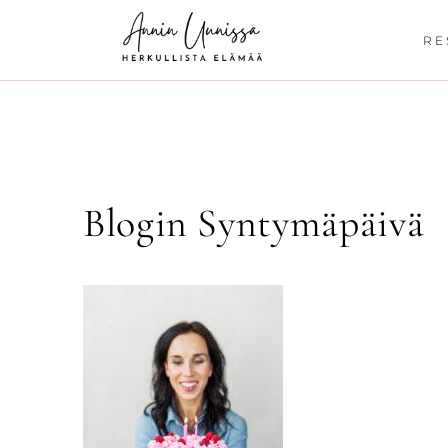
Siirry
sisältöön
RE
Blogin Syntymäpäivä