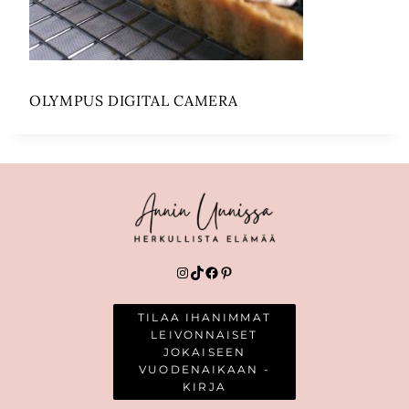
OLYMPUS DIGITAL CAMERA
Instagram
TikTok
Facebook
Pinterest
TILAA IHANIMMAT
LEIVONNAISET
JOKAISEEN
VUODENAIKAAN -
KIRJA