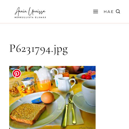
Siirry
sisältöön
HAE
P6231794.jpg