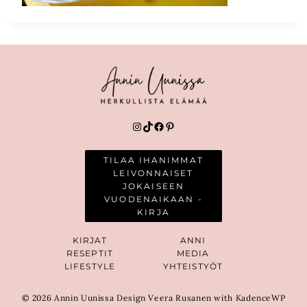
Instagram
TikTok
Facebook
Pinterest
TILAA IHANIMMAT
LEIVONNAISET
JOKAISEEN
VUODENAIKAAN -
KIRJA
KIRJAT
ANNI
RESEPTIT
MEDIA
LIFESTYLE
YHTEISTYÖT
© 2026 Annin Uunissa Design Veera Rusanen with KadenceWP