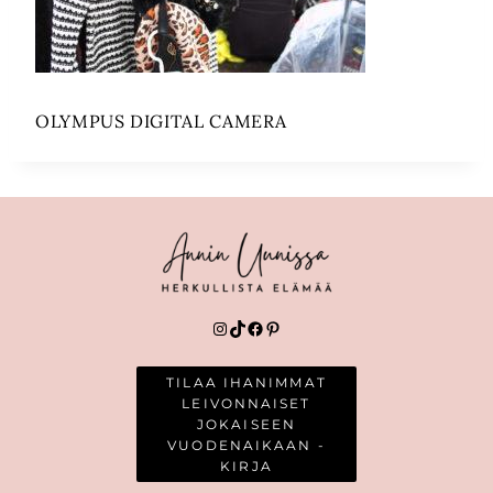
OLYMPUS DIGITAL CAMERA
Instagram
TikTok
Facebook
Pinterest
TILAA IHANIMMAT
LEIVONNAISET
JOKAISEEN
VUODENAIKAAN -
KIRJA