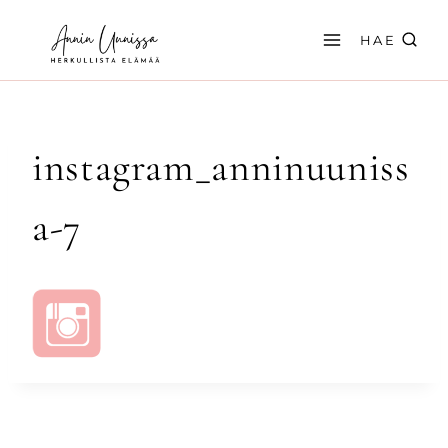
Siirry
sisältöön
HAE
instagram_anninuuniss
a-7