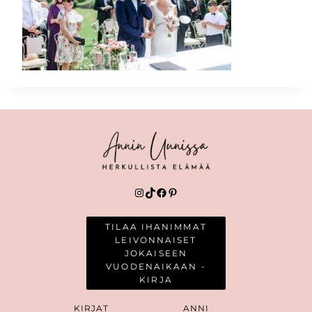
Instagram
TikTok
Facebook
Pinterest
TILAA IHANIMMAT
LEIVONNAISET
JOKAISEEN
VUODENAIKAAN -
KIRJA
KIRJAT
ANNI