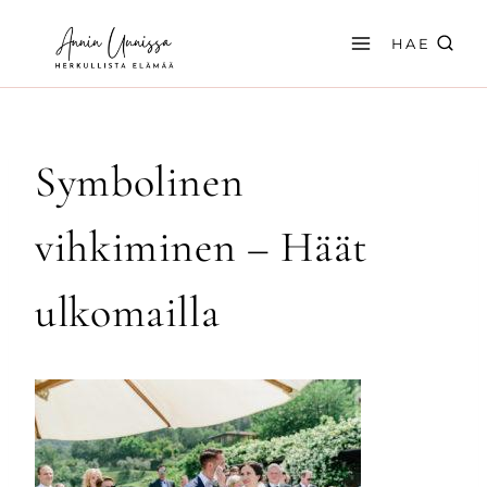
Siirry
sisältöön
HAE
Symbolinen
vihkiminen – Häät
ulkomailla