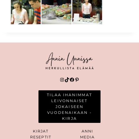
Instagram
TikTok
Facebook
Pinterest
TILAA IHANIMMAT
LEIVONNAISET
JOKAISEEN
VUODENAIKAAN -
KIRJA
KIRJAT
ANNI
RESEPTIT
MEDIA