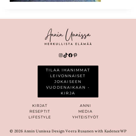
Instagram
TikTok
Facebook
Pinterest
TILAA IHANIMMAT
LEIVONNAISET
JOKAISEEN
VUODENAIKAAN -
KIRJA
KIRJAT
ANNI
RESEPTIT
MEDIA
LIFESTYLE
YHTEISTYÖT
© 2026 Annin Uunissa Design Veera Rusanen with KadenceWP